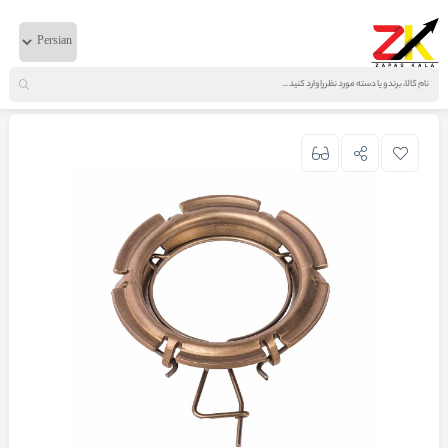
خانه
لوازم گیربکسی
دانگ فنگ
خاردیسک 6 ناخن ترک 375 البرز