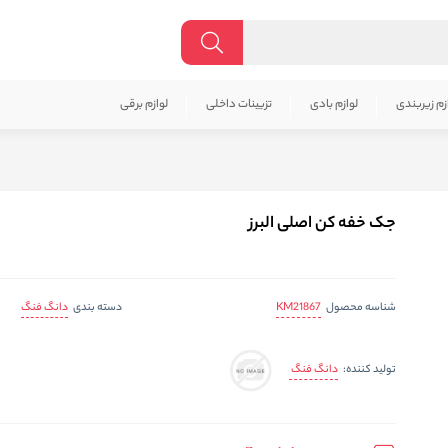
زم زیربندی
لوازم بادی
تزیینات داخلی
لوازم برقی
جک خفه کن اصلی البرز
KM21867
دانگ فنگ
شناسه محصول
دسته بندی
دانگ فنگ
تولید کننده: