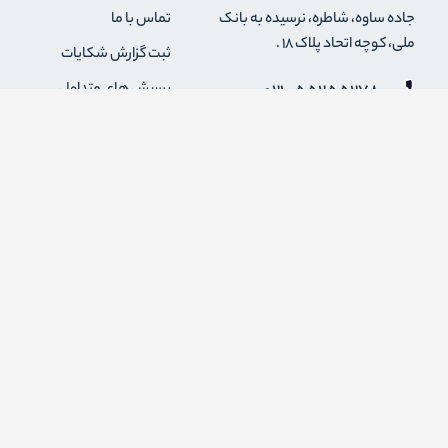
جاده ساوه، شاطره، نرسیده به بانک
تماس با ما
ملی، کوچه اتحاد پلاک 18 .
ثبت گزارش شکایات
021-55255278
پرسش های متداول
0912-2004295
رویه های بازگرداندن کالا
قوانین و مقررات فروشگاه
info {@} zapaskala.com
حریم خصوصی
شرایط استفاده
درباره ما
اضافه شدن به خبرنامه
برای عضویت در خبرنامه فروشگاه ایمیل خود را وارد کنید