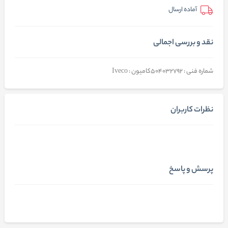
آماده ارسال
نقد و بررسی اجمالی
شماره فنی : 504032792کامیون : Iveco
نظرات کاربران
پرسش و پاسخ