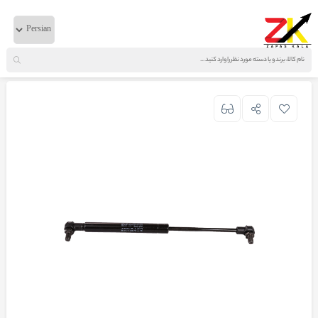
خانه
لوازم بدنه
ایویکو
جک جعبه بغل کابین اصلی ایویکو تراکر