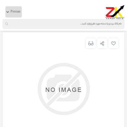
خانه
لوازم موتوری
ولوو
توربو شارژ کامل HOLSET FH11