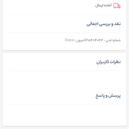
آماده ارسال
نقد و بررسی اجمالی
شماره فنی : 98464044کامیون : Iveco
نظرات کاربران
پرسش و پاسخ