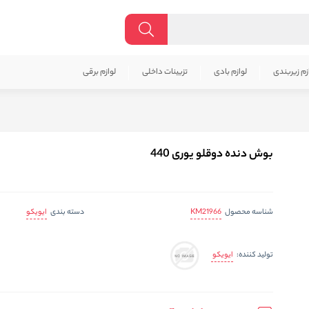
زم زیربندی
لوازم بادی
تزیینات داخلی
لوازم برقی
بوش دنده دوقلو یوری 440
KM21966
ایویکو
شناسه محصول
دسته بندی
ایویکو
تولید کننده: