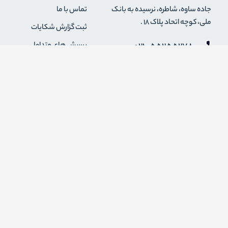
جاده ساوه، شاطره، نرسیده به بانک
تماس با ما
ملی، کوچه اتحاد پلاک 18 .
ثبت گزارش شکایات
021-55255278
پرسش های متداول
0912-2004295
رویه های بازگرداندن کالا
قوانین و مقررات فروشگاه
info {@} zapaskala.com
حریم خصوصی
شرایط استفاده
درباره ما
اضافه شدن به خبرنامه
برای عضویت در خبرنامه فروشگاه ایمیل خود را وارد کنید