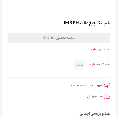
بلبرینگ چرخ عقب IMB FH
شناسه محصول
KM21557
ولوو
دسته بندی
ولوو
تولید کننده:
فروشنده
Zapaskala
آماده ارسال
نقد و بررسی اجمالی