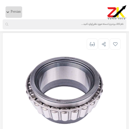
خانه
لوازم زیربندی
ولوو
بلبرینگ چرخ عقب IMB FH