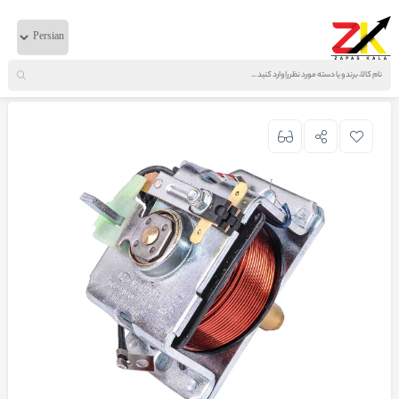
خانه
لوازم برقی
ایویکو
اتوماتیک استارت بزرگ 380-440-720 ایرانی