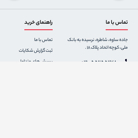
تماس با ما
راهنمای خرید
جاده ساوه، شاطره، نرسیده به بانک
تماس با ما
ملی، کوچه اتحاد پلاک 18 .
ثبت گزارش شکایات
021-55255278
پرسش های متداول
0912-2004295
رویه های بازگرداندن کالا
قوانین و مقررات فروشگاه
info {@} zapaskala.com
حریم خصوصی
شرایط استفاده
درباره ما