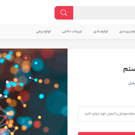
زم زیربندی
لوازم بادی
تزیینات داخلی
لوازم برقی
ستم
یمیل