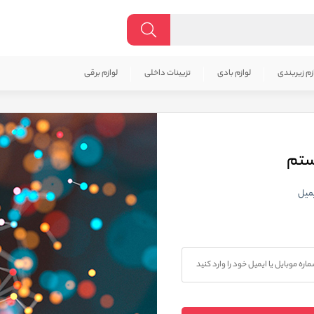
زم زیربندی
لوازم بادی
تزیینات داخلی
لوازم برقی
ستم
یمیل