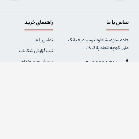
تماس با ما
راهنمای خرید
جاده ساوه، شاطره، نرسیده به بانک
تماس با ما
ملی، کوچه اتحاد پلاک 18 .
ثبت گزارش شکایات
021-55255278
پرسش های متداول
0912-2004295
رویه های بازگرداندن کالا
قوانین و مقررات فروشگاه
info {@} zapaskala.com
حریم خصوصی
شرایط استفاده
درباره ما